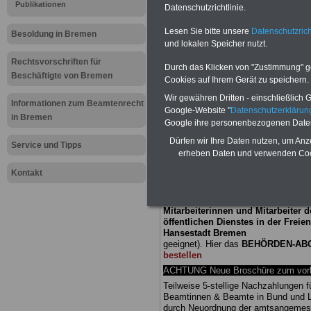
Meldung fü
Publikationen
Datenschutzrichtlinie.
Lesen Sie bitte unsere
Datenschutzrich
öffentliche
Besoldung in Bremen
und lokalen Speicher nutzt.
Bremen: Koa
Rechtsvorschriften für
Durch das Klicken von "Zustimmung" geb
Beschäftigte von Bremen
Cookies auf Ihrem Gerät zu speichern.
steht
Wir gewähren Dritten - einschließlich Go
Informationen zum Beamtenrecht
Google-Website "
Datenschutzerkläru
in Bremen
Google ihre personenbezogenen Date
BEHÖRDEN-ABO
mit drei Ratgebern
Dürfen wir Ihre Daten nutzen, um Anz
25,00 Euro: Wissenswertes für Bea
Service und Tipps
erheben Daten und verwenden Cook
und Beamte, Beamtenversorgungsre
(Bund/Länder) sowie Beihilferecht i
Kontakt
Ländern. Alle drei Ratgeber sind über
gegliedert und erläutern auch kompliz
Sachverhalte verständlich (auch für
Mitarbeiterinnen und Mitarbeiter d
öffentlichen Dienstes in der Freie
Hansestadt Bremen
geeignet). Hier das
BEHÖRDEN-AB
bestellen
ACHTUNG Neue Broschüre zum vorb
Teilweise 5-stellige Nachzahlungen f
Beamtinnen & Beamte in Bund und 
durch Neuordnung der amtsangeme