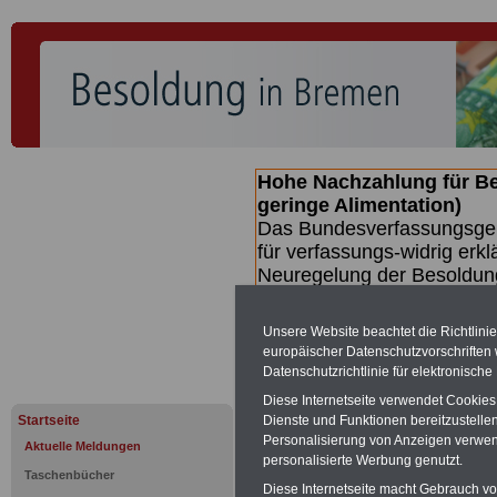
Hohe Nachzahlung für B
geringe Alimentation)
Das Bundesverfassungsgeri
für verfassungs-widrig erkl
Neuregelung der Besoldun
(Beamte & Ruhestandsbeamt
Nachzahlungen (Medienberi
Unsere Website beachtet die Richtlini
Beamte
zwischen mind. 3.
europäischer Datenschutzvorschrifte
SERVICE gibt hierzu eine 
Datenschutzrichtlinie für elektronisch
dem Beschluss des Gesetz
Diese Internetseite verwendet Cookie
wird (wahrscheinlich im Q
Startseite
Dienste und Funktionen bereitzustell
Broschüre
.
Personalisierung von Anzeigen verwende
Aktuelle Meldungen
personalisierte Werbung genutzt.
Taschenbücher
Diese Internetseite macht Gebrauch von