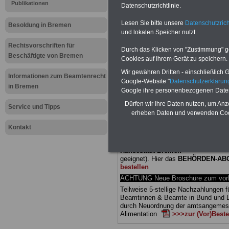
Meldung fü
Publikationen
Datenschutzrichtlinie.
Lesen Sie bitte unsere
Datenschutzrich
öffentliche
Besoldung in Bremen
und lokalen Speicher nutzt.
Bremen: Ve
Rechtsvorschriften für
Durch das Klicken von "Zustimmung" geb
Beschäftigte von Bremen
Cookies auf Ihrem Gerät zu speichern.
Wir gewähren Dritten - einschließlich Go
Informationen zum Beamtenrecht
BEHÖRDEN-ABO
mit drei Ratgebern
Google-Website "
Datenschutzerkläru
25,00 Euro: Wissenswertes für Bea
in Bremen
Google ihre personenbezogenen Date
und Beamte, Beamtenversorgungsre
(Bund/Länder) sowie Beihilferecht i
Dürfen wir Ihre Daten nutzen, um Anz
Service und Tipps
Ländern. Alle drei Ratgeber sind über
erheben Daten und verwenden Cook
gegliedert und erläutern auch kompliz
Sachverhalte verständlich (auch für
Kontakt
Mitarbeiterinnen und Mitarbeiter d
öffentlichen Dienstes in der Freie
Hansestadt Bremen
geeignet). Hier das
BEHÖRDEN-AB
bestellen
ACHTUNG Neue Broschüre zum vorb
Teilweise 5-stellige Nachzahlungen f
Beamtinnen & Beamte in Bund und 
durch Neuordnung der amtsangeme
Alimentation
>>>zur (Vor)Beste