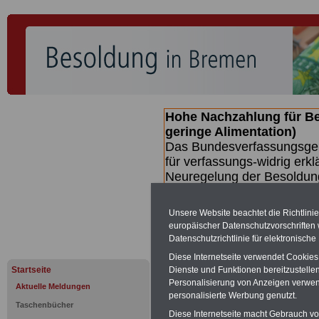
Hohe Nachzahlung für B
geringe Alimentation)
Das Bundesverfassungsgeri
für verfassungs-widrig erkl
Neuregelung der Besoldun
(Beamte & Ruhestandsbeamt
Nachzahlungen (Medienberi
Unsere Website beachtet die Richtlini
Beamte
zwischen mind. 3.
europäischer Datenschutzvorschrifte
SERVICE gibt hierzu eine 
Datenschutzrichtlinie für elektronisch
dem Beschluss des Gesetz
Diese Internetseite verwendet Cookie
wird (wahrscheinlich im Q
Startseite
Dienste und Funktionen bereitzustell
Broschüre
.
Personalisierung von Anzeigen verwende
Aktuelle Meldungen
personalisierte Werbung genutzt.
Taschenbücher
Diese Internetseite macht Gebrauch von