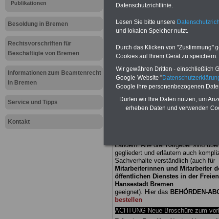
Meldung fü
Publikationen
Datenschutzrichtlinie.
Lesen Sie bitte unsere
Datenschutzrich
öffentliche
Besoldung in Bremen
und lokalen Speicher nutzt.
Bremen: Er
Rechtsvorschriften für
Durch das Klicken von "Zustimmung" geb
Beschäftigte von Bremen
Cookies auf Ihrem Gerät zu speichern.
Sozialpäda
Wir gewähren Dritten - einschließlich Go
Informationen zum Beamtenrecht
Google-Website "
Datenschutzerkläru
in Bremen
Urlaub nac
Google ihre personenbezogenen Date
Dürfen wir Ihre Daten nutzen, um Anz
Service und Tipps
erheben Daten und verwenden Cook
BEHÖRDEN-ABO
mit drei Ratgebern
25,00 Euro: Wissenswertes für Bea
Kontakt
und Beamte, Beamtenversorgungsre
(Bund/Länder) sowie Beihilferecht i
Ländern. Alle drei Ratgeber sind über
gegliedert und erläutern auch kompliz
Sachverhalte verständlich (auch für
Mitarbeiterinnen und Mitarbeiter d
öffentlichen Dienstes in der Freie
Hansestadt Bremen
geeignet). Hier das
BEHÖRDEN-AB
bestellen
ACHTUNG Neue Broschüre zum vorb