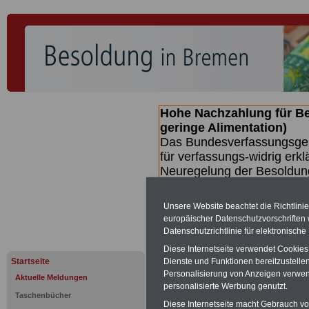
Hohe Nachzahlung für B
geringe Alimentation)
Das Bundesverfassungsgeri
für verfassungs-widrig erkl
Neuregelung der Besoldun
(Beamte & Ruhestandsbeamt
Nachzahlungen (Medienberi
Unsere Website beachtet die Richtlini
Beamte
zwischen mind. 3.
europäischer Datenschutzvorschrifte
SERVICE gibt hierzu eine 
Datenschutzrichtlinie für elektronisch
dem Beschluss des Gesetz
Diese Internetseite verwendet Cookie
wird (wahrscheinlich im Q
Startseite
Dienste und Funktionen bereitzustell
Broschüre
.
Personalisierung von Anzeigen verwende
Aktuelle Meldungen
personalisierte Werbung genutzt.
Taschenbücher
Diese Internetseite macht Gebrauch von