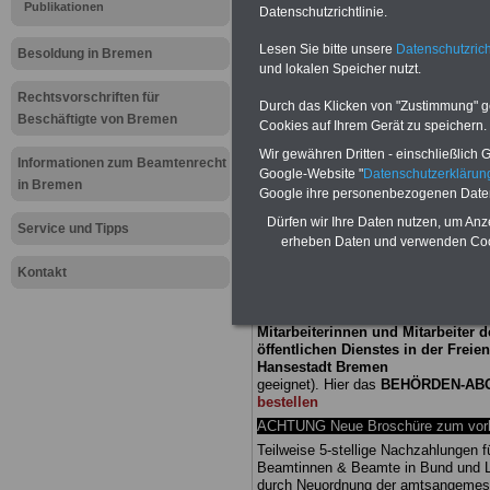
Meldung fü
Publikationen
Datenschutzrichtlinie.
Lesen Sie bitte unsere
Datenschutzrich
öffentliche
Besoldung in Bremen
und lokalen Speicher nutzt.
Bremen: Me
Rechtsvorschriften für
Durch das Klicken von "Zustimmung" geb
Beschäftigte von Bremen
Cookies auf Ihrem Gerät zu speichern.
sichern
Wir gewähren Dritten - einschließlich Go
Informationen zum Beamtenrecht
Google-Website "
Datenschutzerkläru
in Bremen
Google ihre personenbezogenen Date
BEHÖRDEN-ABO
mit drei Ratgebern
Dürfen wir Ihre Daten nutzen, um Anz
25,00 Euro: Wissenswertes für Bea
Service und Tipps
erheben Daten und verwenden Cook
und Beamte, Beamtenversorgungsre
(Bund/Länder) sowie Beihilferecht i
Kontakt
Ländern. Alle drei Ratgeber sind über
gegliedert und erläutern auch kompliz
Sachverhalte verständlich (auch für
Mitarbeiterinnen und Mitarbeiter d
öffentlichen Dienstes in der Freie
Hansestadt Bremen
geeignet). Hier das
BEHÖRDEN-AB
bestellen
ACHTUNG Neue Broschüre zum vorb
Teilweise 5-stellige Nachzahlungen f
Beamtinnen & Beamte in Bund und 
durch Neuordnung der amtsangeme